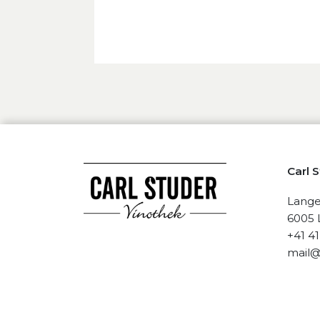
Carl 
Lange
6005 
+41 4
mail@